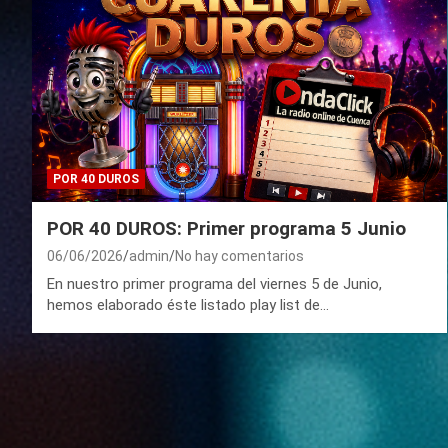
POR 40 DUROS
POR 40 DUROS: Primer programa 5 Junio
06/06/2026
admin
No hay comentarios
En nuestro primer programa del viernes 5 de Junio,
hemos elaborado éste listado play list de…