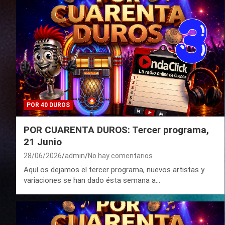
POR 40 DUROS
POR CUARENTA DUROS: Tercer programa,
21 Junio
28/06/2026
admin
No hay comentarios
Aquí os dejamos el tercer programa, nuevos artistas y
variaciones se han dado ésta semana a…