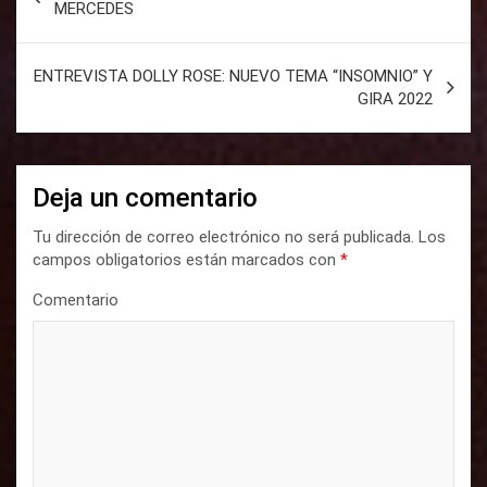
a
MERCEDES
v
e
ENTREVISTA DOLLY ROSE: NUEVO TEMA “INSOMNIO” Y
GIRA 2022
g
a
c
Deja un comentario
i
Tu dirección de correo electrónico no será publicada.
Los
ó
campos obligatorios están marcados con
*
n
Comentario
d
e
e
n
t