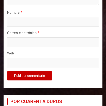
r
a
Nombre
*
d
a
s
Correo electrónico
*
Web
POR CUARENTA DUROS