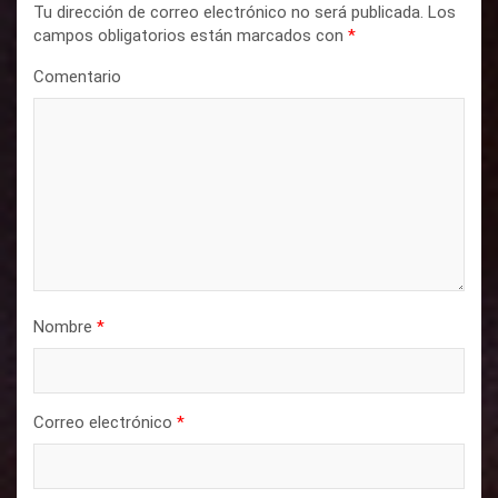
i
Tu dirección de correo electrónico no será publicada.
Los
campos obligatorios están marcados con
*
ó
n
Comentario
d
e
e
n
t
r
a
Nombre
*
d
a
Correo electrónico
*
s