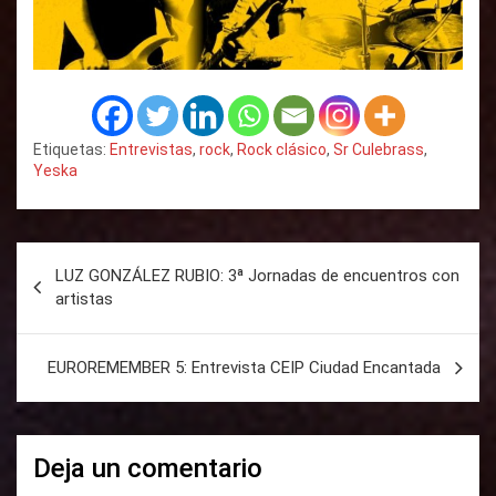
Etiquetas:
Entrevistas
,
rock
,
Rock clásico
,
Sr Culebrass
,
Yeska
N
LUZ GONZÁLEZ RUBIO: 3ª Jornadas de encuentros con
a
artistas
v
e
EUROREMEMBER 5: Entrevista CEIP Ciudad Encantada
g
a
Deja un comentario
c