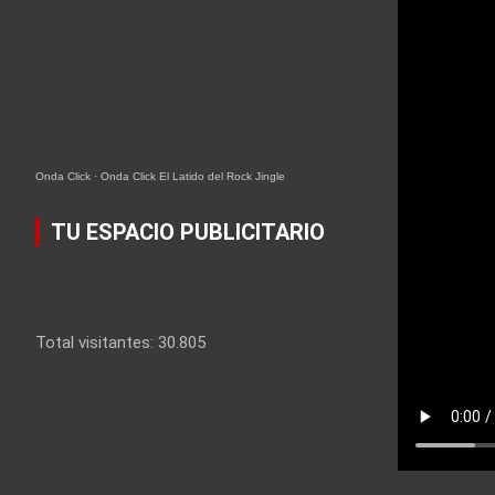
Onda Click
·
Onda Click El Latido del Rock Jingle
TU ESPACIO PUBLICITARIO
Total visitantes:
30.805