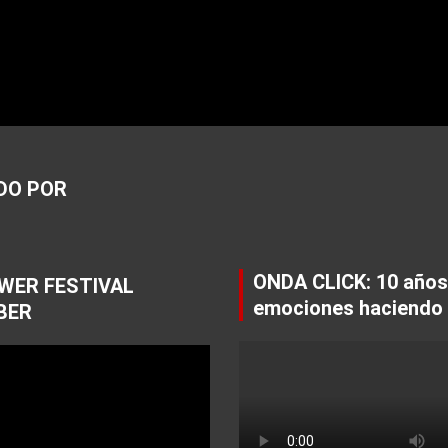
DO POR
ONDA CLICK: 10 años
WER FESTIVAL
emociones haciendo 
BER