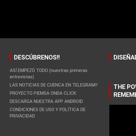
DESCÚBRENOS!!
DISEÑA
ASÍ EMPEZÓ TODO (nuestras primeras
entrevistas)
LAS NOTICIAS DE CUENCA EN TELEGRAM!!
THE PO
PROYECTO PIEMSA ONDA CLICK
REMEM
DESCARGA NUESTRA APP ANDROID
CONDICIONES DE USO Y POLÍTICA DE
PRIVACIDAD