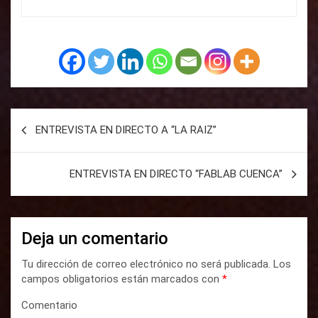
N
ENTREVISTA EN DIRECTO A “LA RAIZ”
a
v
ENTREVISTA EN DIRECTO “FABLAB CUENCA”
e
g
a
Deja un comentario
c
Tu dirección de correo electrónico no será publicada.
Los
i
campos obligatorios están marcados con
*
ó
Comentario