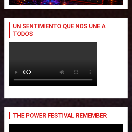
e
n
t
UN SENTIMIENTO QUE NOS UNE A
TODOS
r
a
d
a
s
THE POWER FESTIVAL REMEMBER