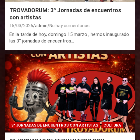
TROVADORUM: 3ª Jornadas de encuentros
con artistas
15/03/2026
admin
No hay comentarios
En la tarde de hoy, domingo 15 marzo , hemos inaugurado
las 3° jornadas de encuentros…
3ª JORNADAS DE ENCUENTROS CON ARTISTAS
CULTURA