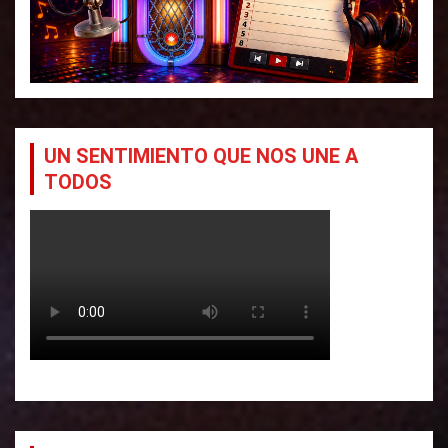
e
e
n
t
r
UN SENTIMIENTO QUE NOS UNE A
a
TODOS
d
a
s