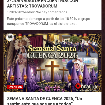
3ª JORNADAS DE ENCUENTROS CON
ARTISTAS: TROVADORUM
12/03/2026
admin
No hay comentarios
Éste próximo domingo a partir de las 18:30 h, el grupo
conquense TROVADORUM, da el pistoletazo…
EVENTOS
SEMANA SANTA DE CUENCA 2026, “Un
sentimiento que nos une a todos”