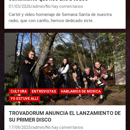
01/03/2026
admin
No hay comentarios
Cartel y vídeo homenaje de Semana Santa de nuestra
radio, que con cariño, hemos dedicado éste…
CULTURA
ENTREVISTAS
HABLAMOS DE MÚSICA
YO ESTUVE ALLÍ
TROVADORUM ANUNCIA EL LANZAMIENTO DE
SU PRIMER DISCO
17/08/2025
admin
No hay comentarios