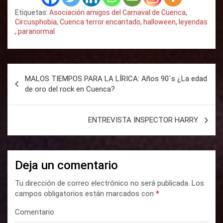
Etiquetas:
Asociación amigos del Carnaval de Cuenca
,
Circusphobia
,
Cuenca terror encantado
,
halloween
,
leyendas
,
paranormal
N
MALOS TIEMPOS PARA LA LÍRICA: Años 90´s ¿La edad
a
de oro del rock en Cuenca?
v
e
ENTREVISTA INSPECTOR HARRY
g
a
Deja un comentario
c
i
Tu dirección de correo electrónico no será publicada.
Los
campos obligatorios están marcados con
*
ó
n
Comentario